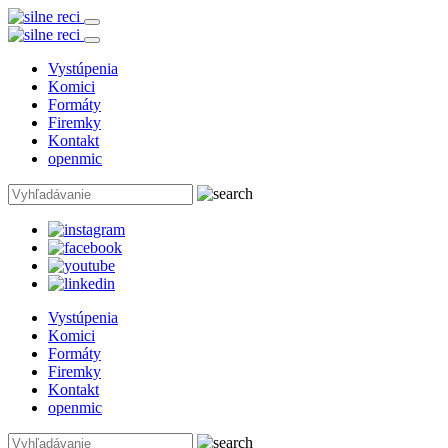
Vystúpenia
Komici
Formáty
Firemky
Kontakt
openmic
Vystúpenia
Komici
Formáty
Firemky
Kontakt
openmic