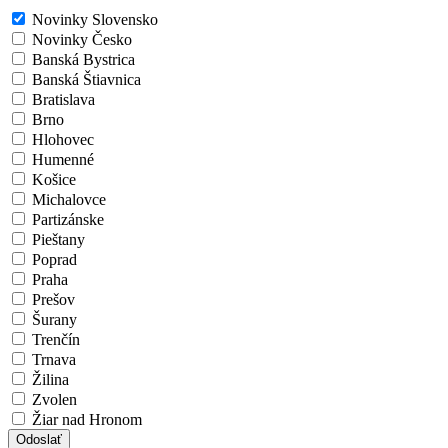
Novinky Slovensko
Novinky Česko
Banská Bystrica
Banská Štiavnica
Bratislava
Brno
Hlohovec
Humenné
Košice
Michalovce
Partizánske
Pieštany
Poprad
Praha
Prešov
Šurany
Trenčín
Trnava
Žilina
Zvolen
Žiar nad Hronom
Odoslať