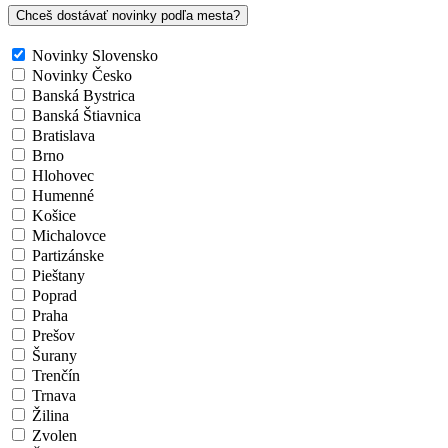
Chceš dostávať novinky podľa mesta?
Novinky Slovensko
Novinky Česko
Banská Bystrica
Banská Štiavnica
Bratislava
Brno
Hlohovec
Humenné
Košice
Michalovce
Partizánske
Pieštany
Poprad
Praha
Prešov
Šurany
Trenčín
Trnava
Žilina
Zvolen