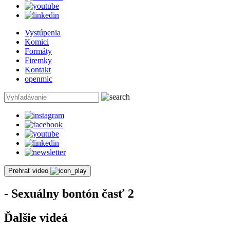
Vystúpenia
Komici
Formáty
Firemky
Kontakt
openmic
Prehrať video
- Sexuálny bontón časť 2
Ďalšie videá