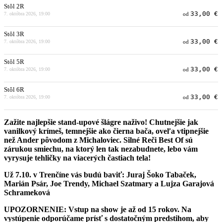
Stôl 2R
33,00 €
7. októbra 2026, 19:00
od
Stôl 3R
33,00 €
7. októbra 2026, 19:00
od
Stôl 5R
33,00 €
7. októbra 2026, 19:00
od
Stôl 6R
33,00 €
7. októbra 2026, 19:00
od
Zažite najlepšie stand-upové šlágre naživo! Chutnejšie jak
vanilkový krímeš, temnejšie ako čierna bača, oveľa vtipnejšie
než Ander pôvodom z Michaloviec. Silné Reči Best Of sú
zárukou smiechu, na ktorý len tak nezabudnete, lebo vám
vyrysuje tehličky na viacerých častiach tela!
Už 7.10. v Trenčíne vás budú baviť: Juraj Šoko Tabaček,
Marián Psár, Joe Trendy, Michael Szatmary a Lujza Garajová
Schrameková
UPOZORNENIE: Vstup na show je až od 15 rokov. Na
vystúpenie odporúčame prísť s dostatočným predstihom, aby