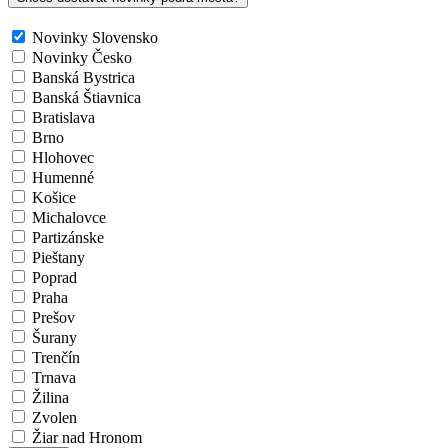
Novinky Slovensko
Novinky Česko
Banská Bystrica
Banská Štiavnica
Bratislava
Brno
Hlohovec
Humenné
Košice
Michalovce
Partizánske
Pieštany
Poprad
Praha
Prešov
Šurany
Trenčín
Trnava
Žilina
Zvolen
Žiar nad Hronom