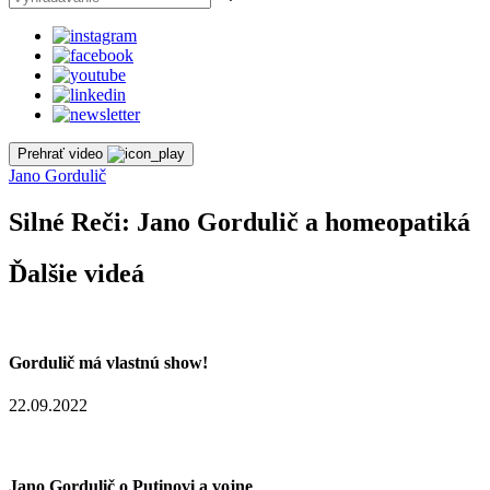
Prehrať video
Jano Gordulič
Silné Reči: Jano Gordulič a homeopatiká
Ďalšie videá
Gordulič má vlastnú show!
22.09.2022
Jano Gordulič o Putinovi a vojne