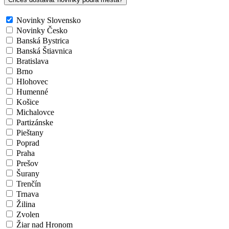
Novinky Slovensko
Novinky Česko
Banská Bystrica
Banská Štiavnica
Bratislava
Brno
Hlohovec
Humenné
Košice
Michalovce
Partizánske
Pieštany
Poprad
Praha
Prešov
Šurany
Trenčín
Trnava
Žilina
Zvolen
Žiar nad Hronom