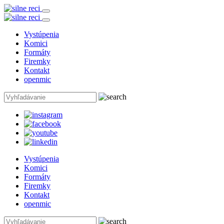
Vystúpenia
Komici
Formáty
Firemky
Kontakt
openmic
Vystúpenia
Komici
Formáty
Firemky
Kontakt
openmic