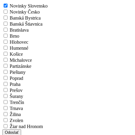
Novinky Slovensko
Novinky Česko
Banská Bystrica
Banská Štiavnica
Bratislava
Brno
Hlohovec
Humenné
Košice
Michalovce
Partizánske
Pieštany
Poprad
Praha
Prešov
Šurany
Trenčín
Trnava
Žilina
Zvolen
Žiar nad Hronom
Odoslať