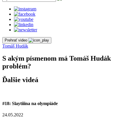
Prehrať video
Tomáš Hudák
S akým písmenom má Tomáš Hudák
problém?
Ďalšie videá
#18: Slaytiiina na olympiáde
24.05.2022