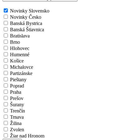
Novinky Slovensko
Novinky Česko
Banská Bystrica
Banská Štiavnica
Bratislava
Brno
Hlohovec
Humenné
Košice
Michalovce
Partizánske
Pieštany
Poprad
Praha
Prešov
Šurany
Trenčín
Trnava
Žilina
Zvolen
Žiar nad Hronom