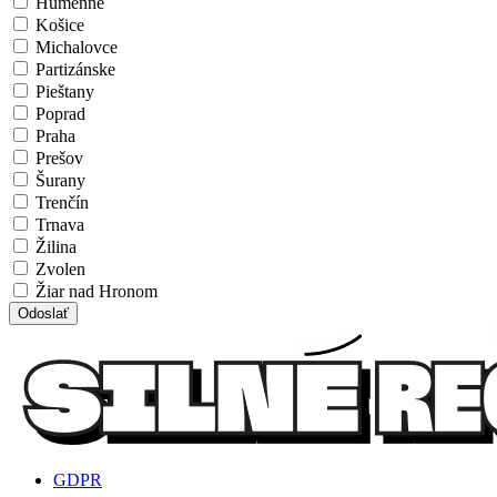
Humenné
Košice
Michalovce
Partizánske
Pieštany
Poprad
Praha
Prešov
Šurany
Trenčín
Trnava
Žilina
Zvolen
Žiar nad Hronom
Odoslať
GDPR