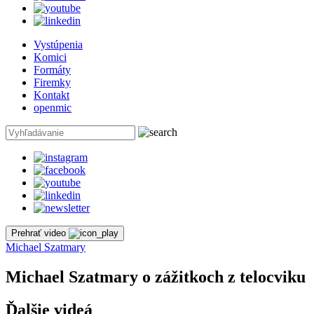
Vystúpenia
Komici
Formáty
Firemky
Kontakt
openmic
Prehrať video
Michael Szatmary
Michael Szatmary o zážitkoch z telocviku
Ďalšie videá