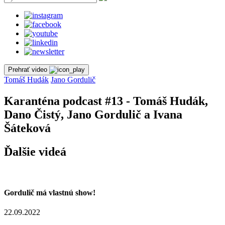
Prehrať video
Tomáš Hudák
Jano Gordulič
Karanténa podcast #13 - Tomáš Hudák,
Dano Čistý, Jano Gordulič a Ivana
Šáteková
Ďalšie videá
Gordulič má vlastnú show!
22.09.2022