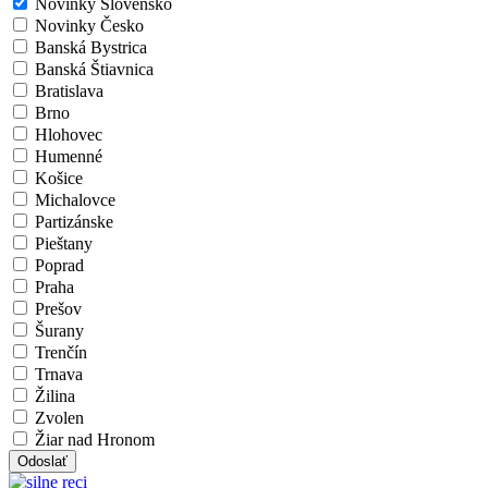
Novinky Slovensko
Novinky Česko
Banská Bystrica
Banská Štiavnica
Bratislava
Brno
Hlohovec
Humenné
Košice
Michalovce
Partizánske
Pieštany
Poprad
Praha
Prešov
Šurany
Trenčín
Trnava
Žilina
Zvolen
Žiar nad Hronom
Odoslať