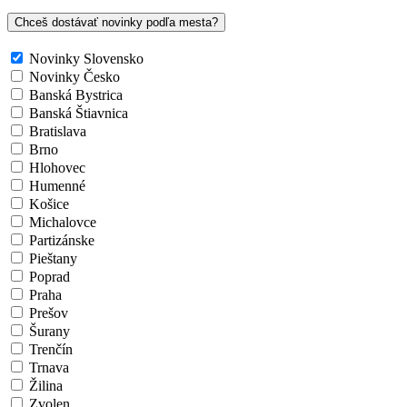
Chceš dostávať novinky podľa mesta?
Novinky Slovensko
Novinky Česko
Banská Bystrica
Banská Štiavnica
Bratislava
Brno
Hlohovec
Humenné
Košice
Michalovce
Partizánske
Pieštany
Poprad
Praha
Prešov
Šurany
Trenčín
Trnava
Žilina
Zvolen