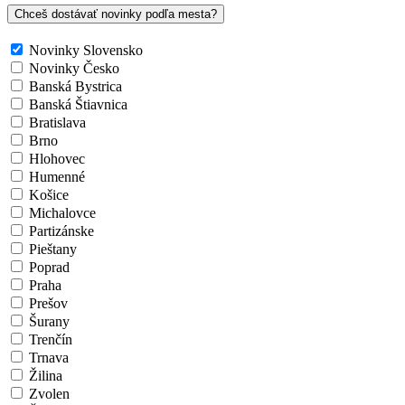
Chceš dostávať novinky podľa mesta?
Novinky Slovensko
Novinky Česko
Banská Bystrica
Banská Štiavnica
Bratislava
Brno
Hlohovec
Humenné
Košice
Michalovce
Partizánske
Pieštany
Poprad
Praha
Prešov
Šurany
Trenčín
Trnava
Žilina
Zvolen